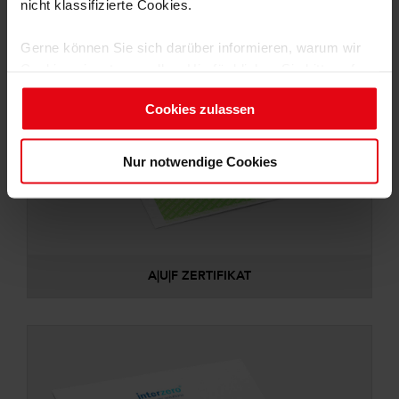
nicht klassifizierte Cookies.
Gerne können Sie sich darüber informieren, warum wir
Cookies einsetzen wollen. Hierfür klicken Sie bitte auf
„Details einblenden“ und wählen die jeweilige Cookie-
Cookies zulassen
Gruppe an.
Um diese Cookies zu nutzen, benötigen wir Ihre
Nur notwendige Cookies
Einwilligung (mit Ausnahme der notwendigen Cookies).
Ihre Einwilligung können Sie jederzeit für die Zukunft
widerrufen. Weitere Informationen finden Sie in unseren
Datenschutzhinweisen.
A|U|F ZERTIFIKAT