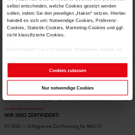
selbst entscheiden, welche Cookies gesetzt werden
mehr
sollen, indem Sie den jeweiligen „Haken“ setzen. Hierbei
handelt es sich um: Notwendige Cookies, Präferenz-
Cookies, Statistik-Cookies, Marketing-Cookies und ggf.
nicht klassifizierte Cookies.
Gerne können Sie sich darüber informieren, warum wir
Cookies einsetzen wollen. Hierfür klicken Sie bitte auf
„Details einblenden“ und wählen die jeweilige Cookie-
Cookies zulassen
Gruppe an.
Um diese Cookies zu nutzen, benötigen wir Ihre
Nur notwendige Cookies
Einwilligung (mit Ausnahme der notwendigen Cookies).
Ihre Einwilligung können Sie jederzeit für die Zukunft
widerrufen. Weitere Informationen finden Sie in unseren
Unternehmensnews
Datenschutzhinweisen.
WIR SIND ZERTIFIZIERT!
01/2026 — Erfolgreiche Zertifizierung für RAICO!