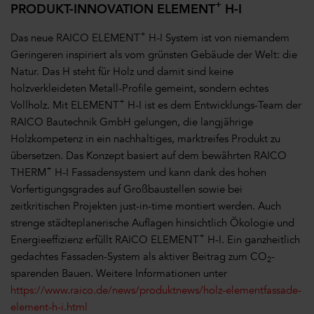
+
PRODUKT-INNOVATION ELEMENT
H-I
+
Das neue RAICO ELEMENT
H-I System ist von niemandem
Geringeren inspiriert als vom grünsten Gebäude der Welt: die
Natur. Das H steht für
Holz
und damit sind keine
holzverkleideten Metall-Profile gemeint, sondern echtes
+
Vollholz. Mit ELEMENT
H-I ist es dem Entwicklungs-Team der
RAICO Bautechnik GmbH gelungen, die langjährige
Holzkompetenz in ein nachhaltiges, marktreifes Produkt zu
übersetzen. Das Konzept basiert auf dem bewährten RAICO
+
THERM
H-I Fassadensystem und kann dank des hohen
Vorfertigungsgrades auf Großbaustellen sowie bei
zeitkritischen Projekten just-in-time montiert werden. Auch
strenge städteplanerische Auflagen hinsichtlich Ökologie und
+
Energieeffizienz erfüllt RAICO ELEMENT
H-I. Ein ganzheitlich
gedachtes Fassaden-System als aktiver Beitrag zum CO
-
2
sparenden Bauen. Weitere Informationen unter
https://www.raico.de/news/produktnews/holz-elementfassade-
element-h-i.html