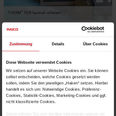
+
THERM
FDR hautnah erleben!
AUSBLICK
Zustimmung
Details
Über Cookies
Das Feedback war eindeutig – und Geschäftsführer Hagen
Weber denkt bereits an eine Fortsetzung:
„Mit den Feedbacks
kann ich mir vorstellen, dass wir das als Veranstaltungsreihe
Diese Webseite verwendet Cookies
ausbauen und aufbauen werden."
Wir setzen auf unserer Website Cookies ein. Sie können
+
MEHR ZU THERM
FDR
selbst entscheiden, welche Cookies gesetzt werden
+
Produktnews THERM
FDR
sollen, indem Sie den jeweiligen „Haken“ setzen. Hierbei
Broschüre für Architekten (PDF)
handelt es sich um: Notwendige Cookies, Präferenz-
Broschüre für Verarbeiter (PDF)
Cookies, Statistik-Cookies, Marketing-Cookies und ggf.
nicht klassifizierte Cookies.
Gerne können Sie sich darüber informieren, warum wir
DEN AFTERMOVIE ZUM ERSTEN RAICO LAB GIBT ES