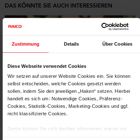
DAS KÖNNTE SIE AUCH INTERESSIEREN
Zustimmung
Details
Über Cookies
Diese Webseite verwendet Cookies
Wir setzen auf unserer Website Cookies ein. Sie können
selbst entscheiden, welche Cookies gesetzt werden
sollen, indem Sie den jeweiligen „Haken“ setzen. Hierbei
handelt es sich um: Notwendige Cookies, Präferenz-
Cookies, Statistik-Cookies, Marketing-Cookies und ggf.
Unternehmensnews
nicht klassifizierte Cookies.
ERSTES RAICO LAB: NÄHE ERLEBEN, PRODUKTE
ANFASSEN
Gerne können Sie sich darüber informieren, warum wir
10/2025 —
Das war das RAICOnnect 2025!
Cookies einsetzen wollen. Hierfür klicken Sie bitte auf