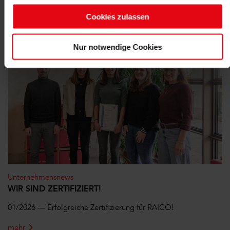
„Details einblenden“ und wählen die jeweilige Cookie-
mehr
Cookies zulassen
Gruppe an.
Um diese Cookies zu nutzen, benötigen wir Ihre
Nur notwendige Cookies
Einwilligung (mit Ausnahme der notwendigen Cookies).
Ihre Einwilligung können Sie jederzeit für die Zukunft
widerrufen. Weitere Informationen finden Sie in unseren
Datenschutzhinweisen.
Unternehmensnews
WIR SIND ZERTIFIZIERT!
01/2026 — Erfolgreiche Zertifizierung für RAICO!
mehr