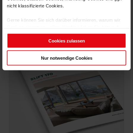
nicht klassifizierte Cookies.
Gerne können Sie sich darüber informieren, warum wir
Cookies einsetzen wollen. Hierfür klicken Sie bitte auf
VENTILATION FLAP 75/90 LF
„Details einblenden“ und wählen die jeweilige Cookie-
Cookies zulassen
Gruppe an.
Um diese Cookies zu nutzen, benötigen wir Ihre
Nur notwendige Cookies
Einwilligung (mit Ausnahme der notwendigen Cookies).
Ihre Einwilligung können Sie jederzeit für die Zukunft
widerrufen. Weitere Informationen finden Sie in unseren
Datenschutzhinweisen.